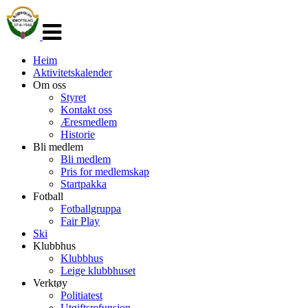
Veksle
navigasjon
Heim
Aktivitetskalender
Om oss
Styret
Kontakt oss
Æresmedlem
Historie
Bli medlem
Bli medlem
Pris for medlemskap
Startpakka
Fotball
Fotballgruppa
Fair Play
Ski
Klubbhus
Klubbhus
Leige klubbhuset
Verktøy
Politiatest
Utgiftsrefunsjon