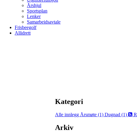
Årshjul
Sportsplan
Lenker
Samarbeidsavtale
Frisbeegolf
Allidrett
Kategori
Alle innlegg
Årsmøte (1)
Dugnad (1)
R
Arkiv