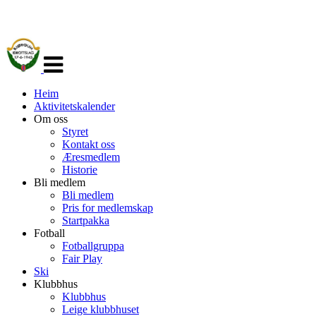
Veksle
navigasjon
Heim
Aktivitetskalender
Om oss
Styret
Kontakt oss
Æresmedlem
Historie
Bli medlem
Bli medlem
Pris for medlemskap
Startpakka
Fotball
Fotballgruppa
Fair Play
Ski
Klubbhus
Klubbhus
Leige klubbhuset