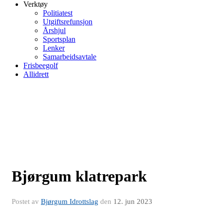
Verktøy
Politiatest
Utgiftsrefunsjon
Årshjul
Sportsplan
Lenker
Samarbeidsavtale
Frisbeegolf
Allidrett
Bjørgum klatrepark
Postet av
Bjørgum Idrottslag
den
12. jun 2023