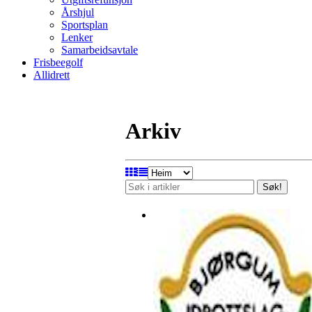
Årshjul
Sportsplan
Lenker
Samarbeidsavtale
Frisbeegolf
Allidrett
Arkiv
Søk!