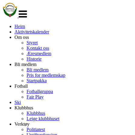
Veksle
navigasjon
Heim
Aktivitetskalender
Om oss
Styret
Kontakt oss
Æresmedlem
Historie
Bli medlem
Bli medlem
Pris for medlemskap
Startpakka
Fotball
Fotballgruppa
Fair Play
Ski
Klubbhus
Klubbhus
Leige klubbhuset
Verktøy
Politiatest
Utgiftsrefunsjon