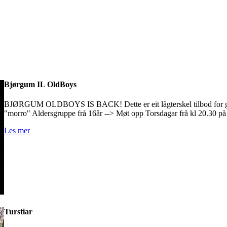
Bjørgum IL OldBoys
BJØRGUM OLDBOYS IS BACK! Dette er eit lågterskel tilbod for guta
"morro" Aldersgruppe frå 16år --> Møt opp Torsdagar frå kl 20.30 på
Les mer
Turstiar